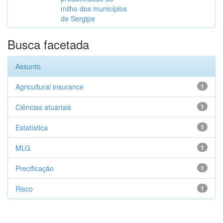
milho dos municípios
de Sergipe
Busca facetada
Assunto
Agricultural insurance
1
Ciências atuariais
1
Estatística
1
MLG
1
Precificação
1
Risco
1