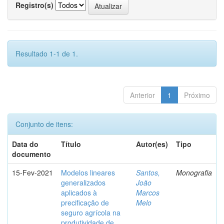
Registro(s)
Resultado 1-1 de 1.
Anterior
1
Próximo
Conjunto de itens:
Data do
Título
Autor(es)
Tipo
documento
15-Fev-2021
Modelos lineares
Santos,
Monografia
generalizados
João
aplicados à
Marcos
precificação de
Melo
seguro agrícola na
produtividade de