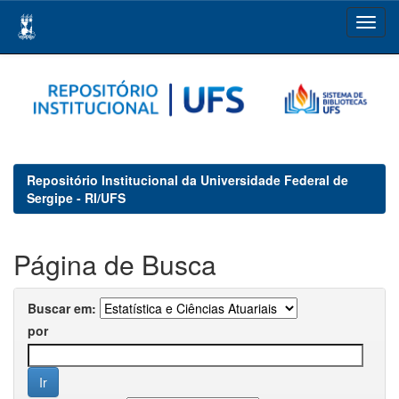
Skip
navigation
Repositório Institucional da Universidade Federal de
Sergipe - RI/UFS
Página de Busca
Buscar em:
por