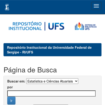
Skip
navigation
Repositório Institucional da Universidade Federal de
Sergipe - RI/UFS
Página de Busca
Buscar em:
por