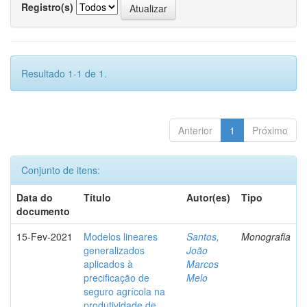
Registro(s)
Resultado 1-1 de 1.
Anterior
1
Próximo
Conjunto de itens:
Data do
Título
Autor(es)
Tipo
documento
15-Fev-2021
Modelos lineares
Santos,
Monografia
generalizados
João
aplicados à
Marcos
precificação de
Melo
seguro agrícola na
produtividade de