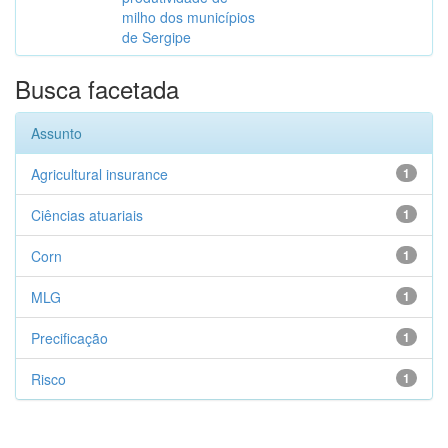
milho dos municípios
de Sergipe
Busca facetada
Assunto
Agricultural insurance
1
Ciências atuariais
1
Corn
1
MLG
1
Precificação
1
Risco
1