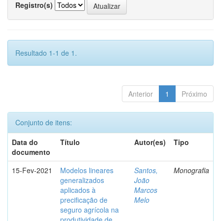
Registro(s)
Resultado 1-1 de 1.
Anterior
1
Próximo
Conjunto de itens:
Data do
Título
Autor(es)
Tipo
documento
15-Fev-2021
Modelos lineares
Santos,
Monografia
generalizados
João
aplicados à
Marcos
precificação de
Melo
seguro agrícola na
produtividade de