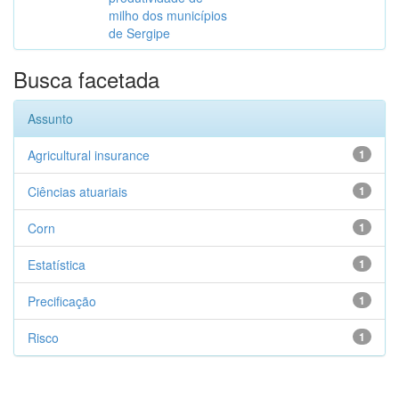
milho dos municípios
de Sergipe
Busca facetada
Assunto
Agricultural insurance
1
Ciências atuariais
1
Corn
1
Estatística
1
Precificação
1
Risco
1