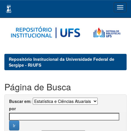
Skip
navigation
Repositório Institucional da Universidade Federal de
Sergipe - RI/UFS
Página de Busca
Buscar em:
por