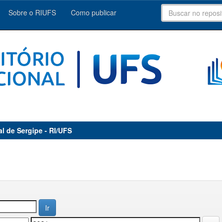
Sobre o RIUFS
Como publicar
al de Sergipe - RI/UFS