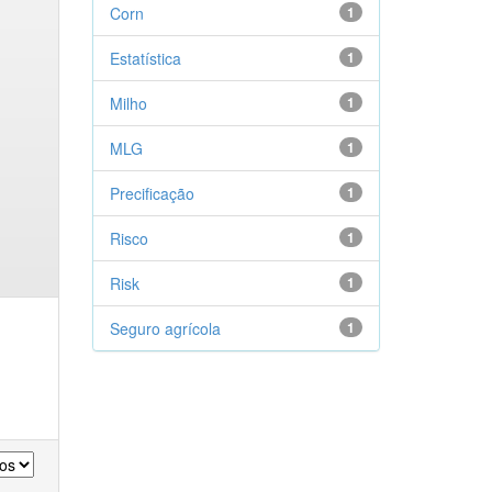
Corn
1
Estatística
1
Milho
1
MLG
1
Precificação
1
Risco
1
Risk
1
Seguro agrícola
1