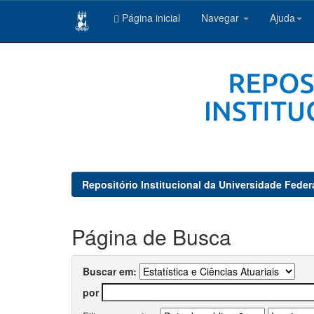
Página inicial
Navegar
Ajuda
Skip
navigation
Repositório Institucional da Universidade Feder
Página de Busca
Buscar em:
por