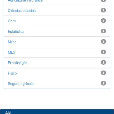
Agricultural insurance
Ciências atuariais
1
Corn
1
Estatística
1
Milho
1
MLG
1
Precificação
1
Risco
1
Seguro agrícola
1