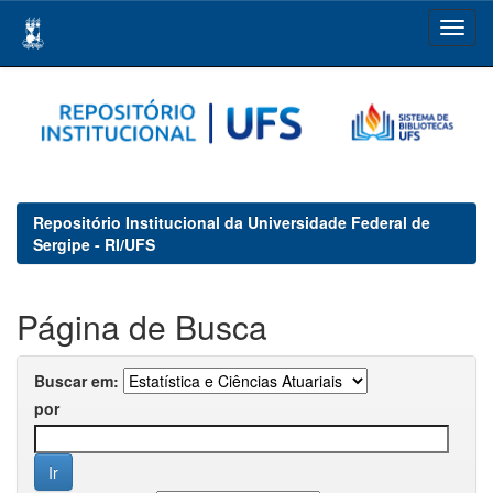
Skip
navigation
Repositório Institucional da Universidade Federal de
Sergipe - RI/UFS
Página de Busca
Buscar em:
por