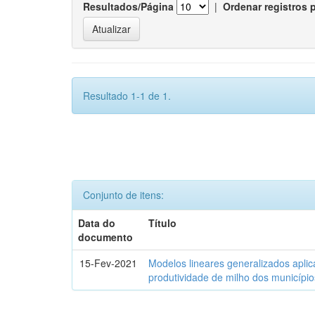
Resultados/Página
|
Ordenar registros 
Resultado 1-1 de 1.
Conjunto de itens:
Data do
Título
documento
15-Fev-2021
Modelos lineares generalizados aplic
produtividade de milho dos municípi