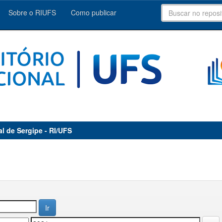
Sobre o RIUFS
Como publicar
al de Sergipe - RI/UFS