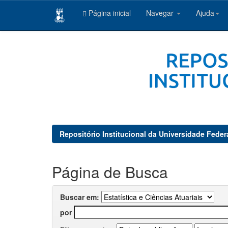
Página inicial
Navegar
Ajuda
Skip
navigation
Repositório Institucional da Universidade Feder
Página de Busca
Buscar em:
por