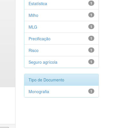
Estatística
1
Milho
1
MLG
1
Precificação
1
Risco
1
Seguro agrícola
1
Tipo de Documento
Monografia
1