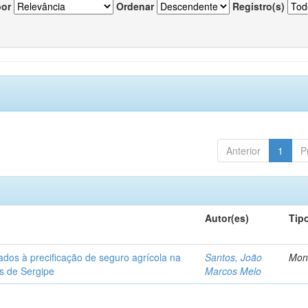
por
Ordenar
Registro(s)
Anterior
1
P
Autor(es)
Tip
ados à precificação de seguro agrícola na
Santos, João
Mon
os de Sergipe
Marcos Melo