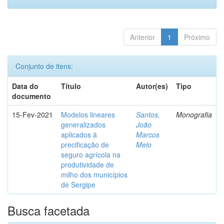
Anterior
1
Próximo
Conjunto de itens:
Data do
Título
Autor(es)
Tipo
documento
15-Fev-2021
Modelos lineares
Santos,
Monografia
generalizados
João
aplicados à
Marcos
precificação de
Melo
seguro agrícola na
produtividade de
milho dos municípios
de Sergipe
Busca facetada