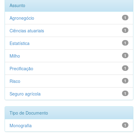
Assunto
Agronegócio
1
Ciências atuariais
1
Estatística
1
Milho
1
Precificação
1
Risco
1
Seguro agrícola
1
Tipo de Documento
Monografia
1