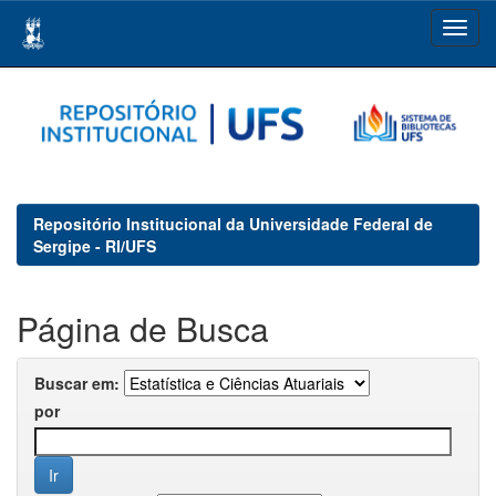
Skip
navigation
Repositório Institucional da Universidade Federal de
Sergipe - RI/UFS
Página de Busca
Buscar em:
por