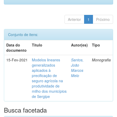
Anterior
1
Próximo
Conjunto de itens:
Data do
Título
Autor(es)
Tipo
documento
15-Fev-2021
Modelos lineares
Santos,
Monografia
generalizados
João
aplicados à
Marcos
precificação de
Melo
seguro agrícola na
produtividade de
milho dos municípios
de Sergipe
Busca facetada