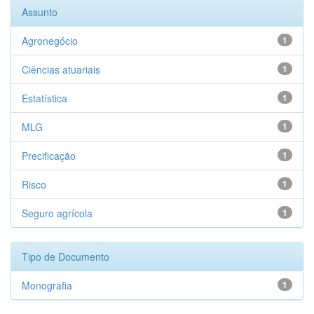
Assunto
Agronegócio
1
Ciências atuariais
1
Estatística
1
MLG
1
Precificação
1
Risco
1
Seguro agrícola
1
Tipo de Documento
Monografia
1