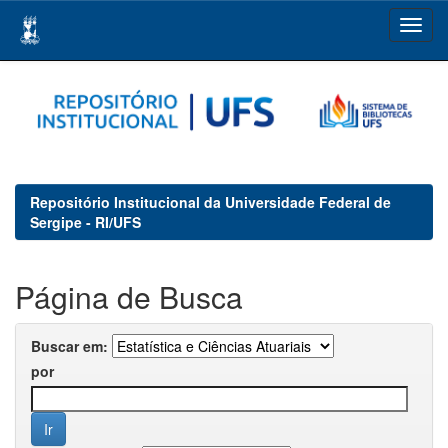
Skip
navigation
Repositório Institucional da Universidade Federal de
Sergipe - RI/UFS
Página de Busca
Buscar em:
por