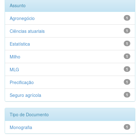
Assunto
Agronegócio
1
Ciências atuariais
1
Estatística
1
Milho
1
MLG
1
Precificação
1
Seguro agrícola
1
Tipo de Documento
Monografia
1