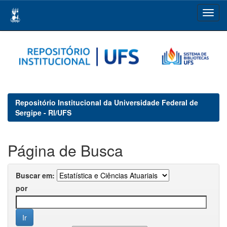
Skip
navigation
Repositório Institucional da Universidade Federal de
Sergipe - RI/UFS
Página de Busca
Buscar em:
por