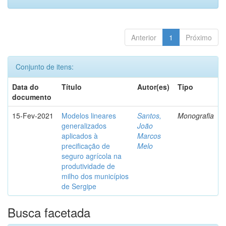
Anterior
1
Próximo
Conjunto de itens:
Data do
Título
Autor(es)
Tipo
documento
15-Fev-2021
Modelos lineares
Santos,
Monografia
generalizados
João
aplicados à
Marcos
precificação de
Melo
seguro agrícola na
produtividade de
milho dos municípios
de Sergipe
Busca facetada