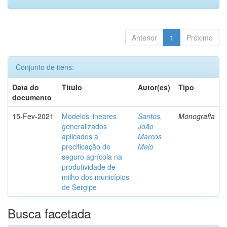
Anterior
1
Próximo
Conjunto de itens:
Data do
Título
Autor(es)
Tipo
documento
15-Fev-2021
Modelos lineares
Santos,
Monografia
generalizados
João
aplicados à
Marcos
precificação de
Melo
seguro agrícola na
produtividade de
milho dos municípios
de Sergipe
Busca facetada