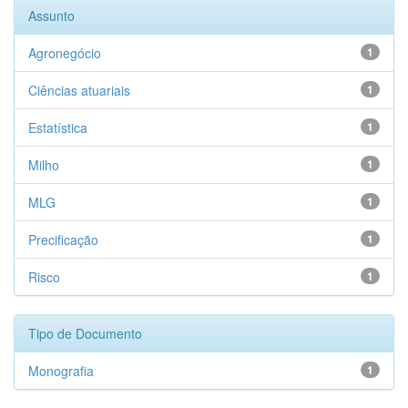
Assunto
Agronegócio
1
Ciências atuariais
1
Estatística
1
Milho
1
MLG
1
Precificação
1
Risco
1
Tipo de Documento
Monografia
1