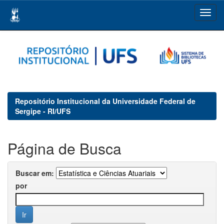
Skip
navigation
Repositório Institucional da Universidade Federal de
Sergipe - RI/UFS
Página de Busca
Buscar em:
por