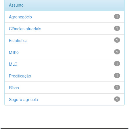
Assunto
Agronegócio
1
Ciências atuariais
1
Estatística
1
Milho
1
MLG
1
Precificação
1
Risco
1
Seguro agrícola
1