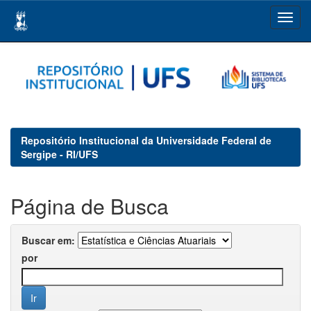
Skip
navigation
Repositório Institucional da Universidade Federal de
Sergipe - RI/UFS
Página de Busca
Buscar em:
por