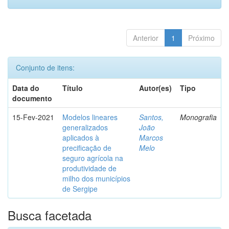
Anterior
1
Próximo
Conjunto de itens:
Data do
Título
Autor(es)
Tipo
documento
15-Fev-2021
Modelos lineares
Santos,
Monografia
generalizados
João
aplicados à
Marcos
precificação de
Melo
seguro agrícola na
produtividade de
milho dos municípios
de Sergipe
Busca facetada