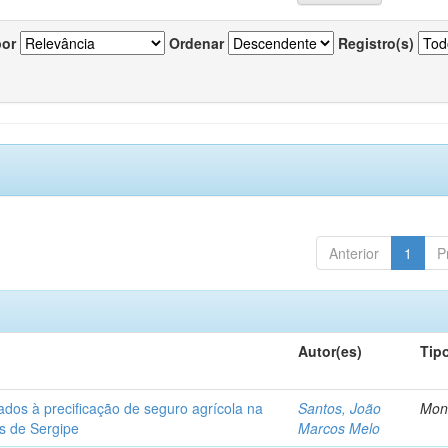
por
Ordenar
Registro(s)
Anterior
1
P
Autor(es)
Tip
ados à precificação de seguro agrícola na
Santos, João
Mon
os de Sergipe
Marcos Melo