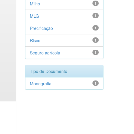
Milho
1
MLG
1
Precificação
1
Risco
1
Seguro agrícola
1
Tipo de Documento
Monografia
1