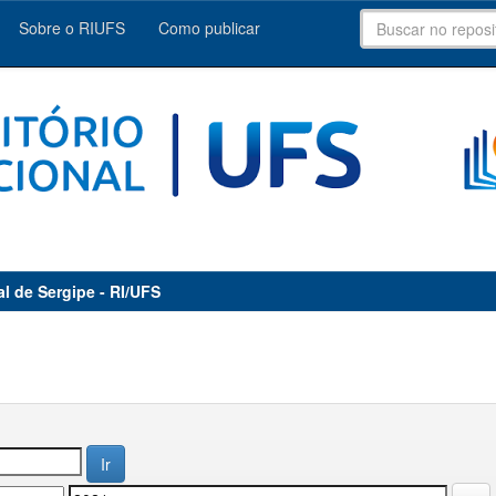
Sobre o RIUFS
Como publicar
al de Sergipe - RI/UFS