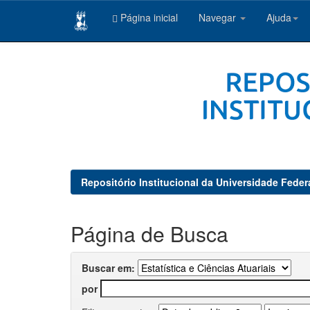
Página inicial
Navegar
Ajuda
Skip
navigation
Repositório Institucional da Universidade Feder
Página de Busca
Buscar em:
por