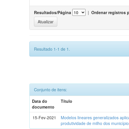
Resultados/Página
|
Ordenar registros 
Resultado 1-1 de 1.
Conjunto de itens:
Data do
Título
documento
15-Fev-2021
Modelos lineares generalizados aplic
produtividade de milho dos municípi