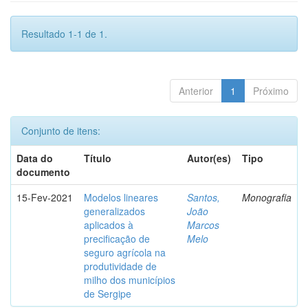
Resultado 1-1 de 1.
Anterior
1
Próximo
Conjunto de itens:
Data do
Título
Autor(es)
Tipo
documento
15-Fev-2021
Modelos lineares
Santos,
Monografia
generalizados
João
aplicados à
Marcos
precificação de
Melo
seguro agrícola na
produtividade de
milho dos municípios
de Sergipe