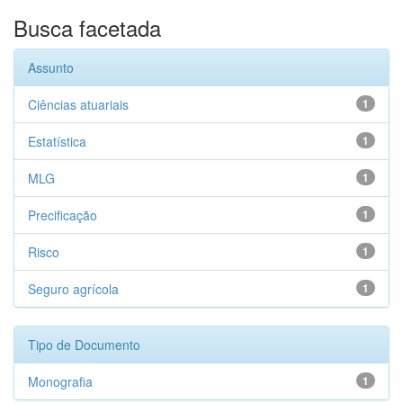
Busca facetada
Assunto
Ciências atuariais
1
Estatística
1
MLG
1
Precificação
1
Risco
1
Seguro agrícola
1
Tipo de Documento
Monografia
1