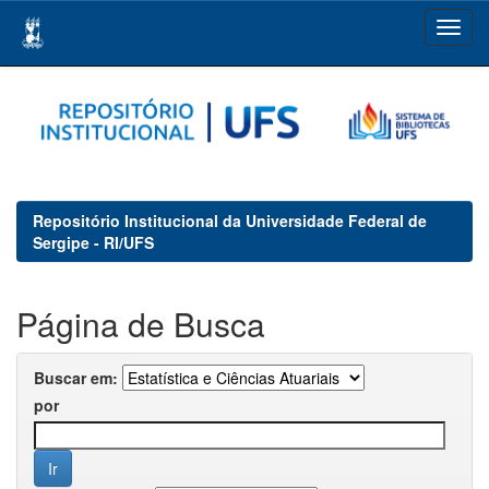
Skip
navigation
Repositório Institucional da Universidade Federal de
Sergipe - RI/UFS
Página de Busca
Buscar em:
por