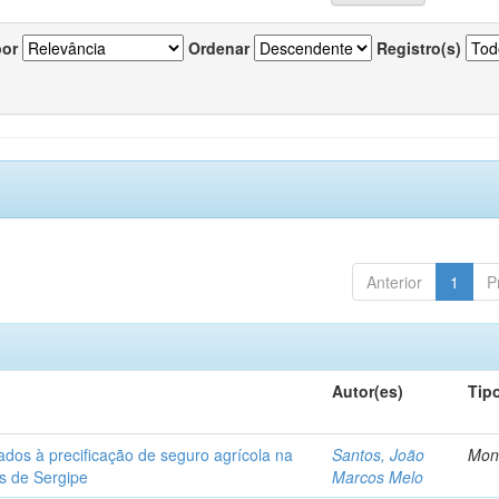
por
Ordenar
Registro(s)
Anterior
1
P
Autor(es)
Tip
ados à precificação de seguro agrícola na
Santos, João
Mon
os de Sergipe
Marcos Melo