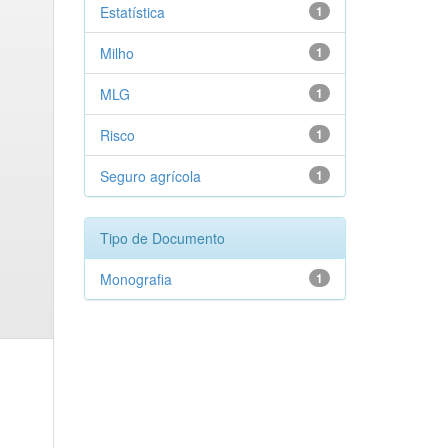
Estatística
1
Milho
1
MLG
1
Risco
1
Seguro agrícola
1
Tipo de Documento
Monografia
1