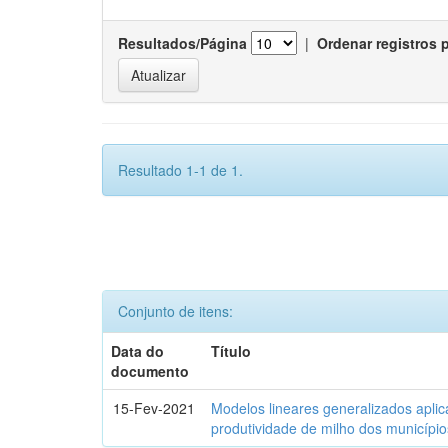
Resultados/Página
|
Ordenar registros 
Resultado 1-1 de 1.
Conjunto de itens:
Data do
Título
documento
15-Fev-2021
Modelos lineares generalizados aplic
produtividade de milho dos municípi