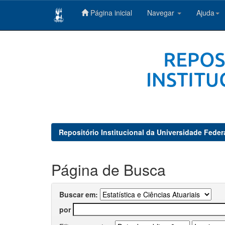
Página inicial
Navegar
Ajuda
Skip
navigation
Repositório Institucional da Universidade Feder
Página de Busca
Buscar em:
por