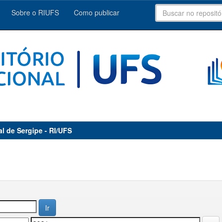
Sobre o RIUFS
Como publicar
al de Sergipe - RI/UFS