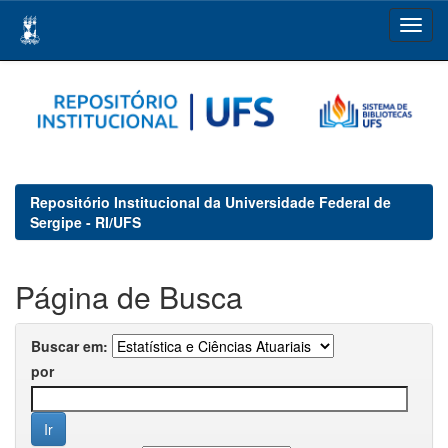
Skip
navigation
Repositório Institucional da Universidade Federal de
Sergipe - RI/UFS
Página de Busca
Buscar em:
por