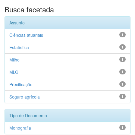
Busca facetada
Assunto
Ciências atuariais
1
Estatística
1
Milho
1
MLG
1
Precificação
1
Seguro agrícola
1
Tipo de Documento
Monografia
1