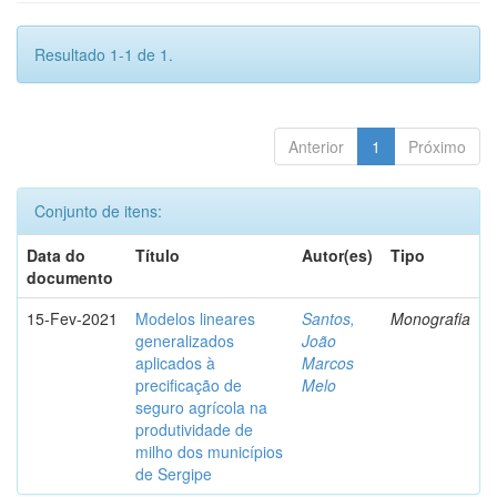
Resultado 1-1 de 1.
Anterior
1
Próximo
Conjunto de itens:
Data do
Título
Autor(es)
Tipo
documento
15-Fev-2021
Modelos lineares
Santos,
Monografia
generalizados
João
aplicados à
Marcos
precificação de
Melo
seguro agrícola na
produtividade de
milho dos municípios
de Sergipe