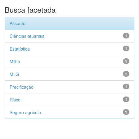
Busca facetada
Assunto
Ciências atuariais
1
Estatística
1
Milho
1
MLG
1
Precificação
1
Risco
1
Seguro agrícola
1