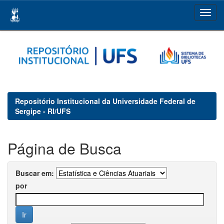
Skip
navigation
Repositório Institucional da Universidade Federal de
Sergipe - RI/UFS
Página de Busca
Buscar em:
por