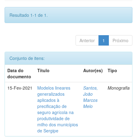
Resultado 1-1 de 1.
Anterior
1
Próximo
Conjunto de itens:
Data do
Título
Autor(es)
Tipo
documento
15-Fev-2021
Modelos lineares
Santos,
Monografia
generalizados
João
aplicados à
Marcos
precificação de
Melo
seguro agrícola na
produtividade de
milho dos municípios
de Sergipe