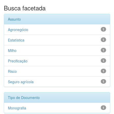
Busca facetada
Assunto
Agronegócio
1
Estatística
1
Milho
1
Precificação
1
Risco
1
Seguro agrícola
1
Tipo de Documento
Monografia
1