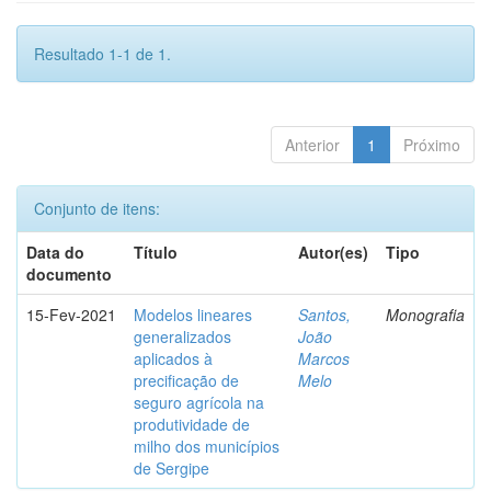
Resultado 1-1 de 1.
Anterior
1
Próximo
Conjunto de itens:
Data do
Título
Autor(es)
Tipo
documento
15-Fev-2021
Modelos lineares
Santos,
Monografia
generalizados
João
aplicados à
Marcos
precificação de
Melo
seguro agrícola na
produtividade de
milho dos municípios
de Sergipe