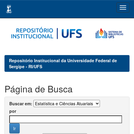
Skip
navigation
Repositório Institucional da Universidade Federal de
Sergipe - RI/UFS
Página de Busca
Buscar em:
por