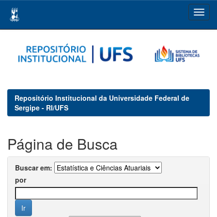
Skip
navigation
Repositório Institucional da Universidade Federal de
Sergipe - RI/UFS
Página de Busca
Buscar em:
por