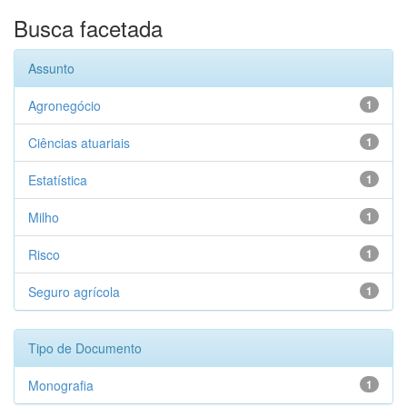
Busca facetada
Assunto
Agronegócio
1
Ciências atuariais
1
Estatística
1
Milho
1
Risco
1
Seguro agrícola
1
Tipo de Documento
Monografia
1