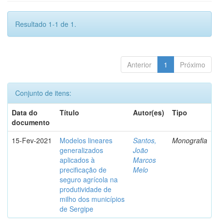
Resultado 1-1 de 1.
Anterior
1
Próximo
Conjunto de itens:
Data do
Título
Autor(es)
Tipo
documento
15-Fev-2021
Modelos lineares
Santos,
Monografia
generalizados
João
aplicados à
Marcos
precificação de
Melo
seguro agrícola na
produtividade de
milho dos municípios
de Sergipe