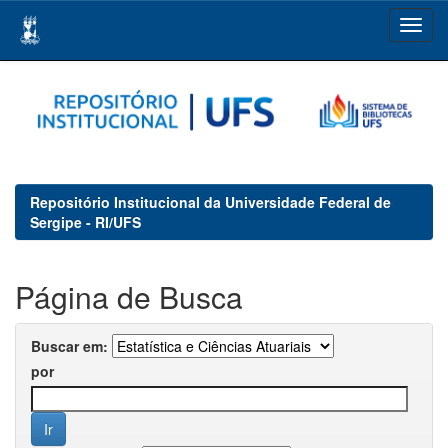
Skip
navigation
Repositório Institucional da Universidade Federal de
Sergipe - RI/UFS
Página de Busca
Buscar em:
por