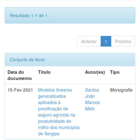
Resultado 1-1 de 1.
Anterior
1
Próximo
Conjunto de itens:
Data do
Título
Autor(es)
Tipo
documento
15-Fev-2021
Modelos lineares
Santos,
Monografia
generalizados
João
aplicados à
Marcos
precificação de
Melo
seguro agrícola na
produtividade de
milho dos municípios
de Sergipe