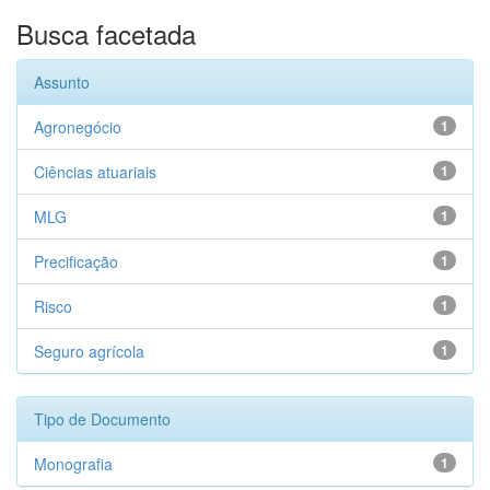
Busca facetada
Assunto
Agronegócio
1
Ciências atuariais
1
MLG
1
Precificação
1
Risco
1
Seguro agrícola
1
Tipo de Documento
Monografia
1