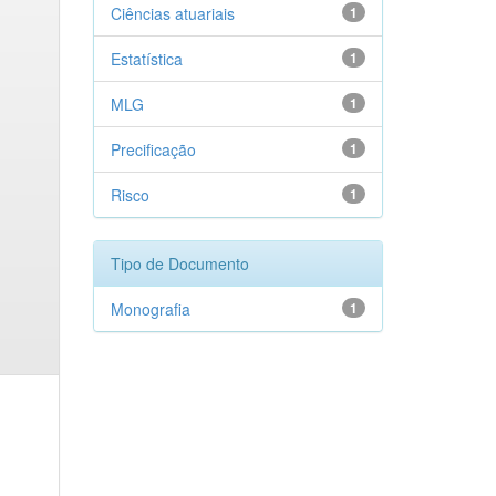
Ciências atuariais
1
Estatística
1
MLG
1
Precificação
1
Risco
1
Tipo de Documento
Monografia
1