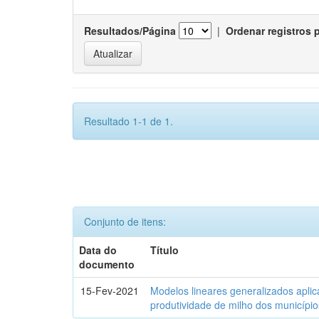
Resultados/Página
|
Ordenar registros 
Resultado 1-1 de 1.
Conjunto de itens:
Data do
Título
documento
15-Fev-2021
Modelos lineares generalizados aplic
produtividade de milho dos municípi