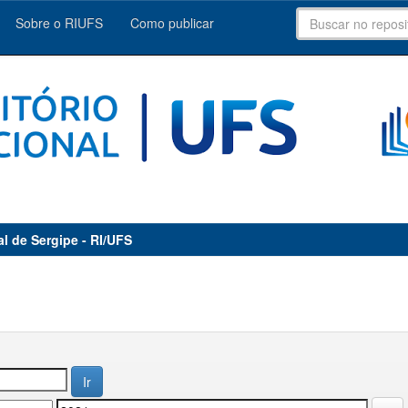
Sobre o RIUFS
Como publicar
al de Sergipe - RI/UFS