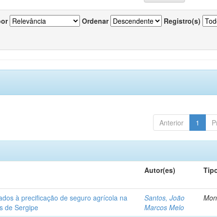
por
Ordenar
Registro(s)
Anterior
1
P
Autor(es)
Tip
ados à precificação de seguro agrícola na
Santos, João
Mon
os de Sergipe
Marcos Melo