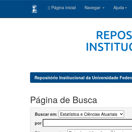
Página inicial
Navegar
Ajuda
Skip
navigation
Repositório Institucional da Universidade Feder
Página de Busca
Buscar em:
por