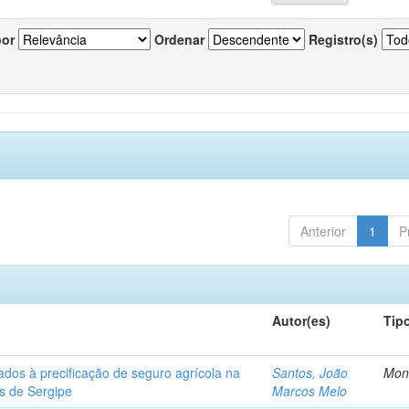
por
Ordenar
Registro(s)
Anterior
1
P
Autor(es)
Tip
ados à precificação de seguro agrícola na
Santos, João
Mon
os de Sergipe
Marcos Melo