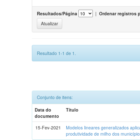
Resultados/Página
|
Ordenar registros 
Resultado 1-1 de 1.
Conjunto de itens:
Data do
Título
documento
15-Fev-2021
Modelos lineares generalizados aplic
produtividade de milho dos municípi