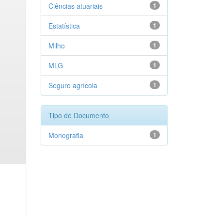
Ciências atuariais
1
Estatística
1
Milho
1
MLG
1
Seguro agrícola
1
Tipo de Documento
Monografia
1