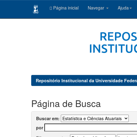
Página inicial
Navegar
Ajuda
Skip
navigation
Repositório Institucional da Universidade Feder
Página de Busca
Buscar em:
por