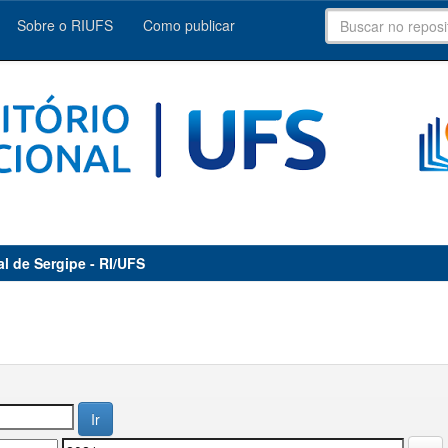
Sobre o RIUFS
Como publicar
al de Sergipe - RI/UFS