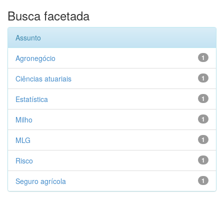
Busca facetada
Assunto
Agronegócio
1
Ciências atuariais
1
Estatística
1
Milho
1
MLG
1
Risco
1
Seguro agrícola
1