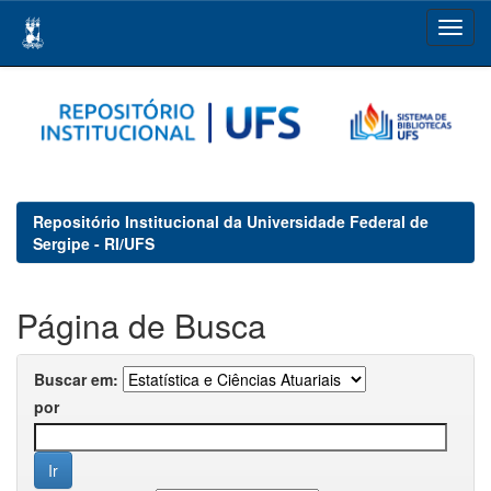
Skip
navigation
Repositório Institucional da Universidade Federal de
Sergipe - RI/UFS
Página de Busca
Buscar em:
por