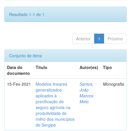
Resultado 1-1 de 1.
Anterior
1
Próximo
Conjunto de itens:
Data do
Título
Autor(es)
Tipo
documento
15-Fev-2021
Modelos lineares
Santos,
Monografia
generalizados
João
aplicados à
Marcos
precificação de
Melo
seguro agrícola na
produtividade de
milho dos municípios
de Sergipe