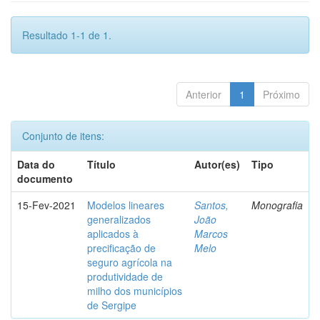
Resultado 1-1 de 1.
Anterior
1
Próximo
Conjunto de itens:
Data do
Título
Autor(es)
Tipo
documento
15-Fev-2021
Modelos lineares
Santos,
Monografia
generalizados
João
aplicados à
Marcos
precificação de
Melo
seguro agrícola na
produtividade de
milho dos municípios
de Sergipe