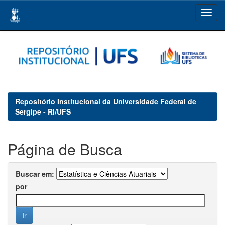
Skip
navigation
Repositório Institucional da Universidade Federal de
Sergipe - RI/UFS
Página de Busca
Buscar em:
por