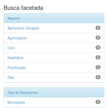
Busca facetada
Assunto
Agricultura (Sergipe)
1
Agronegócio
1
Corn
1
Estatística
1
Precificação
1
Risk
1
Tipo de Documento
Monografia
1