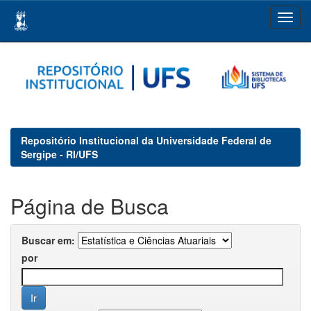
Skip
navigation
Repositório Institucional da Universidade Federal de
Sergipe - RI/UFS
Página de Busca
Buscar em:
por