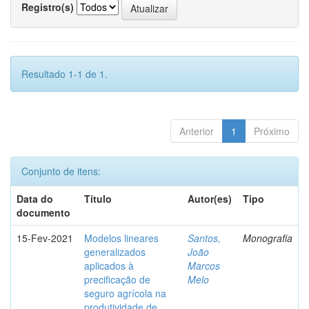
Registro(s)
Resultado 1-1 de 1.
Anterior
1
Próximo
Conjunto de itens:
Data do
Título
Autor(es)
Tipo
documento
15-Fev-2021
Modelos lineares
Santos,
Monografia
generalizados
João
aplicados à
Marcos
precificação de
Melo
seguro agrícola na
produtividade de