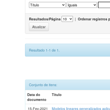
Resultados/Página
|
Ordenar registros 
Resultado 1-1 de 1.
Conjunto de itens:
Data do
Título
documento
15-Fev-2021
Modelos lineares generalizados aplic