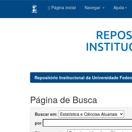
Página inicial
Navegar
Ajuda
Skip
navigation
Repositório Institucional da Universidade Feder
Página de Busca
Buscar em:
por