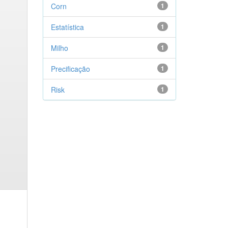
Corn
1
Estatística
1
Milho
1
Precificação
1
Risk
1