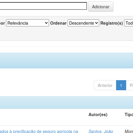
por
Ordenar
Registro(s)
Anterior
1
P
Autor(es)
Tip
ados à precificação de seguro agrícola na
Santos, João
Mon