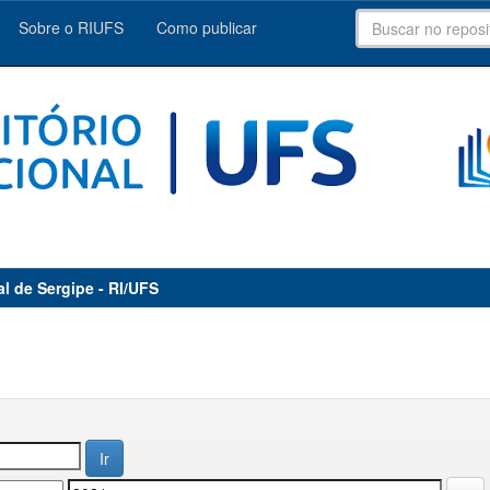
Sobre o RIUFS
Como publicar
al de Sergipe - RI/UFS