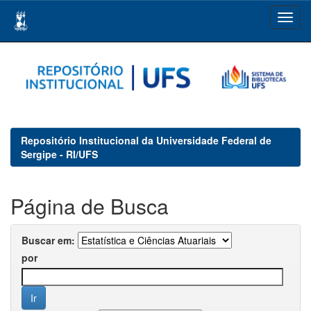
Skip
navigation
Repositório Institucional da Universidade Federal de
Sergipe - RI/UFS
Página de Busca
Buscar em:
por