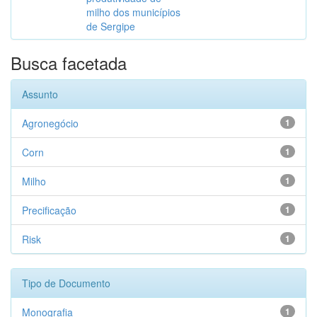
milho dos municípios
de Sergipe
Busca facetada
Assunto
Agronegócio
1
Corn
1
Milho
1
Precificação
1
Risk
1
Tipo de Documento
Monografia
1