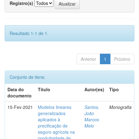
Registro(s)
Resultado 1-1 de 1.
Anterior
1
Próximo
Conjunto de itens:
Data do
Título
Autor(es)
Tipo
documento
15-Fev-2021
Modelos lineares
Santos,
Monografia
generalizados
João
aplicados à
Marcos
precificação de
Melo
seguro agrícola na
produtividade de