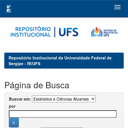
Skip
navigation
Repositório Institucional da Universidade Federal de
Sergipe - RI/UFS
Página de Busca
Buscar em:
por