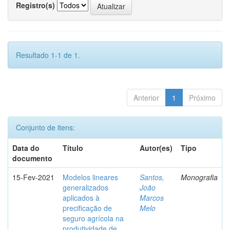
Registro(s)
Resultado 1-1 de 1.
Anterior
1
Próximo
Conjunto de itens:
Data do
Título
Autor(es)
Tipo
documento
15-Fev-2021
Modelos lineares
Santos,
Monografia
generalizados
João
aplicados à
Marcos
precificação de
Melo
seguro agrícola na
produtividade de