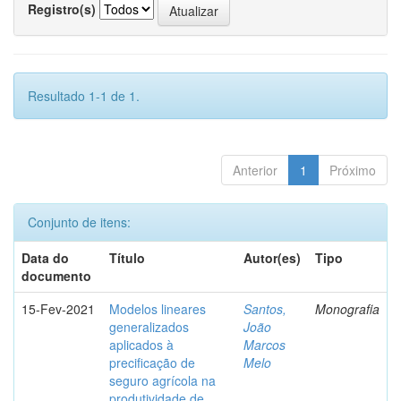
Registro(s)
Resultado 1-1 de 1.
Anterior
1
Próximo
Conjunto de itens:
Data do
Título
Autor(es)
Tipo
documento
15-Fev-2021
Modelos lineares
Santos,
Monografia
generalizados
João
aplicados à
Marcos
precificação de
Melo
seguro agrícola na
produtividade de