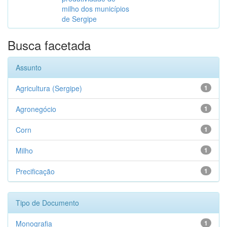
milho dos municípios
de Sergipe
Busca facetada
Assunto
Agricultura (Sergipe)
1
Agronegócio
1
Corn
1
Milho
1
Precificação
1
Tipo de Documento
Monografia
1