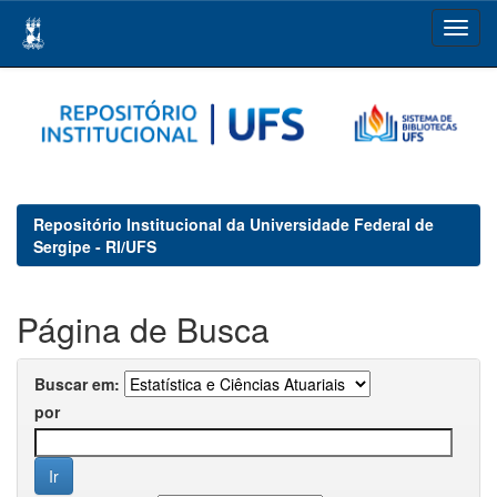
Skip
navigation
Repositório Institucional da Universidade Federal de
Sergipe - RI/UFS
Página de Busca
Buscar em:
por