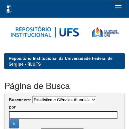
Skip
navigation
Repositório Institucional da Universidade Federal de
Sergipe - RI/UFS
Página de Busca
Buscar em:
por