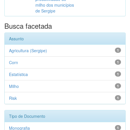
milho dos municípios
de Sergipe
Busca facetada
Assunto
Agricultura (Sergipe)
1
Corn
1
Estatística
1
Milho
1
Risk
1
Tipo de Documento
Monografia
1