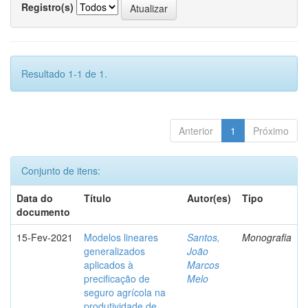
Registro(s)
Resultado 1-1 de 1.
Anterior
1
Próximo
Conjunto de itens:
Data do
Título
Autor(es)
Tipo
documento
15-Fev-2021
Modelos lineares
Santos,
Monografia
generalizados
João
aplicados à
Marcos
precificação de
Melo
seguro agrícola na
produtividade de