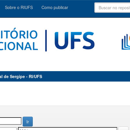
Sobre o RIUFS
Como publicar
al de Sergipe - RI/UFS