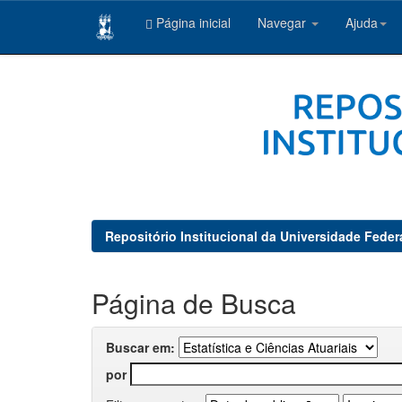
Página inicial
Navegar
Ajuda
Skip
navigation
Repositório Institucional da Universidade Feder
Página de Busca
Buscar em:
por