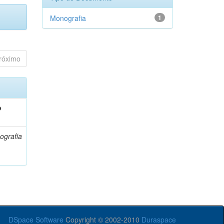
Monografia
1
róximo
o
ografia
DSpace Software
Copyright © 2002-2010
Duraspace