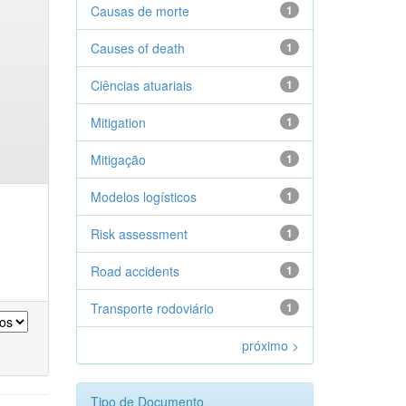
Causas de morte
1
Causes of death
1
Ciências atuariais
1
Mitigation
1
Mitigação
1
Modelos logísticos
1
Risk assessment
1
Road accidents
1
Transporte rodoviário
1
próximo >
Tipo de Documento