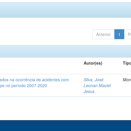
Anterior
1
P
Autor(es)
Tip
iados na ocorrência de acidentes com
Silva, José
Mon
gipe no período 2007-2020
Leonan Maciel
Jesus