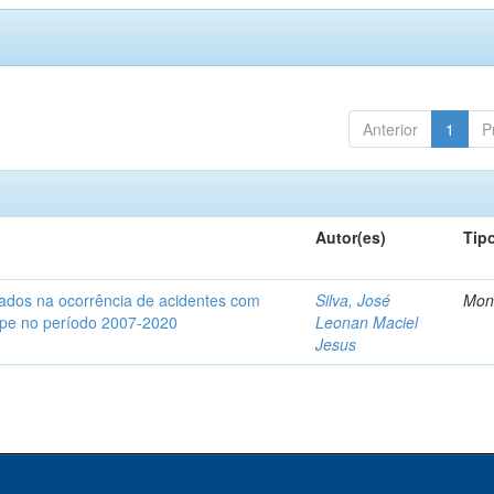
Anterior
1
P
Autor(es)
Tip
iados na ocorrência de acidentes com
Silva, José
Mon
gipe no período 2007-2020
Leonan Maciel
Jesus