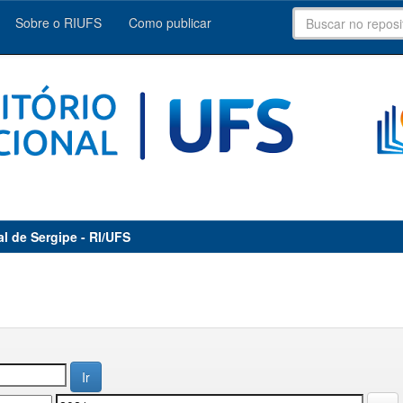
Sobre o RIUFS
Como publicar
al de Sergipe - RI/UFS