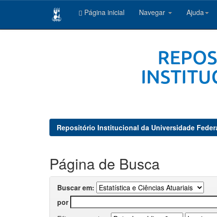
Página inicial
Navegar
Ajuda
Skip
navigation
Repositório Institucional da Universidade Feder
Página de Busca
Buscar em:
por