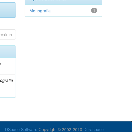
Monografia
1
róximo
o
ografia
DSpace Software
Copyright © 2002-2010
Duraspace