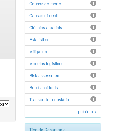
Causas de morte
1
Causes of death
1
Ciências atuariais
1
Estatística
1
Mitigation
1
Modelos logísticos
1
Risk assessment
1
Road accidents
1
Transporte rodoviário
1
próximo >
Tipo de Documento