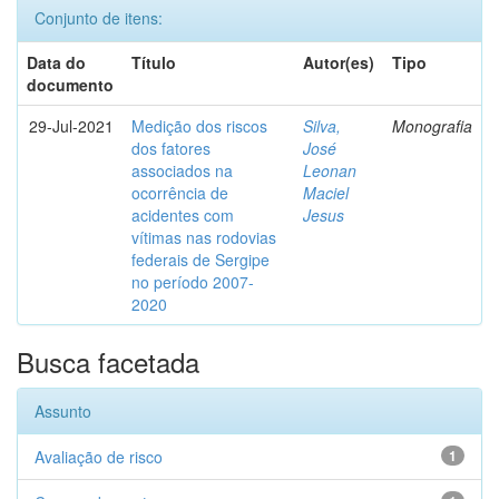
Conjunto de itens:
Data do
Título
Autor(es)
Tipo
documento
29-Jul-2021
Medição dos riscos
Silva,
Monografia
dos fatores
José
associados na
Leonan
ocorrência de
Maciel
acidentes com
Jesus
vítimas nas rodovias
federais de Sergipe
no período 2007-
2020
Busca facetada
Assunto
Avaliação de risco
1