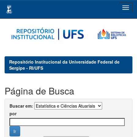
Skip
navigation
Repositório Institucional da Universidade Federal de
Sergipe - RI/UFS
Página de Busca
Buscar em:
por