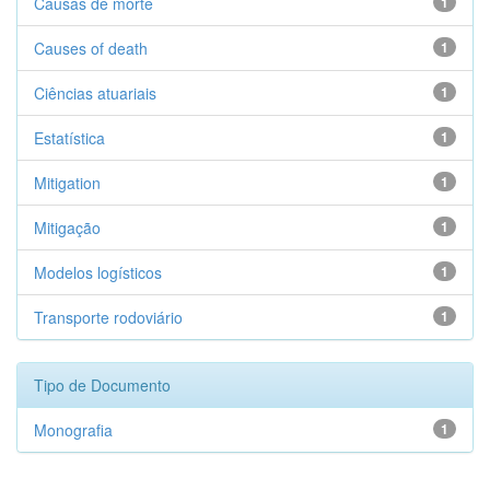
Causas de morte
1
Causes of death
1
Ciências atuariais
1
Estatística
1
Mitigation
1
Mitigação
1
Modelos logísticos
1
Transporte rodoviário
1
Tipo de Documento
Monografia
1