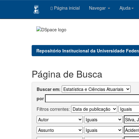
Página inicial
Navegar
Ajuda
Skip
navigation
Repositório Institucional da Universidade Feder
Página de Busca
Buscar em:
por
Filtros correntes: