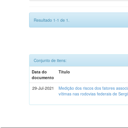
Resultado 1-1 de 1.
Conjunto de itens:
Data do
Título
documento
29-Jul-2021
Medição dos riscos dos fatores assoc
vítimas nas rodovias federais de Ser