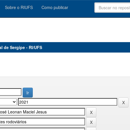
Sobre o RIUFS
Como publicar
al de Sergipe - RI/UFS