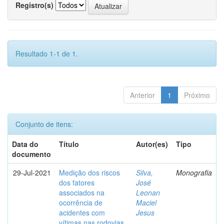
Registro(s)
Resultado 1-1 de 1.
Anterior
1
Próximo
Conjunto de itens:
Data do
Título
Autor(es)
Tipo
documento
29-Jul-2021
Medição dos riscos
Silva,
Monografia
dos fatores
José
associados na
Leonan
ocorrência de
Maciel
acidentes com
Jesus
vítimas nas rodovias