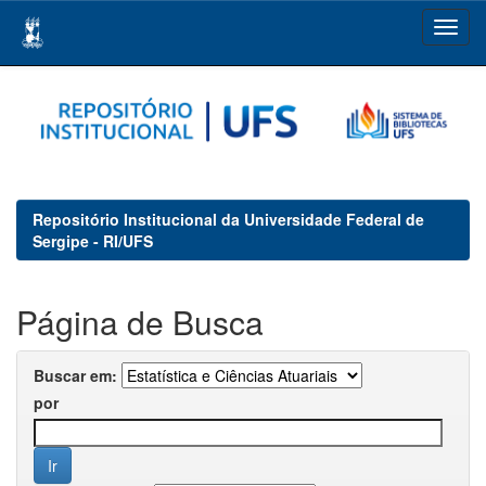
Skip
navigation
Repositório Institucional da Universidade Federal de
Sergipe - RI/UFS
Página de Busca
Buscar em:
por