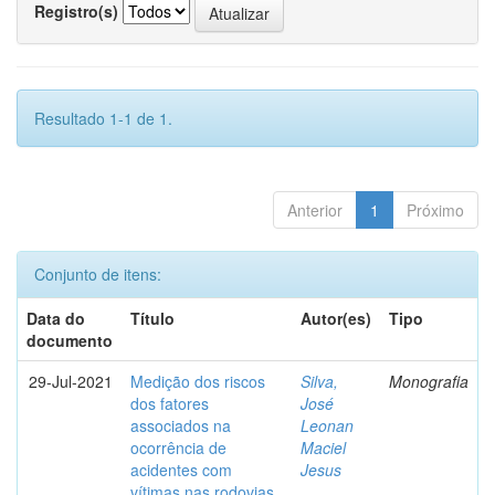
Registro(s)
Resultado 1-1 de 1.
Anterior
1
Próximo
Conjunto de itens:
Data do
Título
Autor(es)
Tipo
documento
29-Jul-2021
Medição dos riscos
Silva,
Monografia
dos fatores
José
associados na
Leonan
ocorrência de
Maciel
acidentes com
Jesus
vítimas nas rodovias