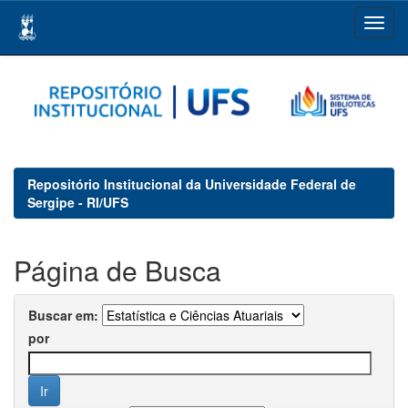
Skip
navigation
Repositório Institucional da Universidade Federal de
Sergipe - RI/UFS
Página de Busca
Buscar em:
por