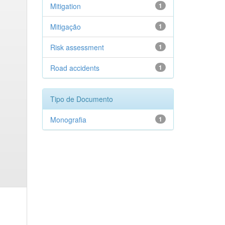
Mitigation
1
Mitigação
1
Risk assessment
1
Road accidents
1
Tipo de Documento
Monografia
1