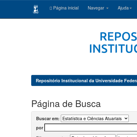
Página inicial
Navegar
Ajuda
Skip
navigation
Repositório Institucional da Universidade Feder
Página de Busca
Buscar em:
por