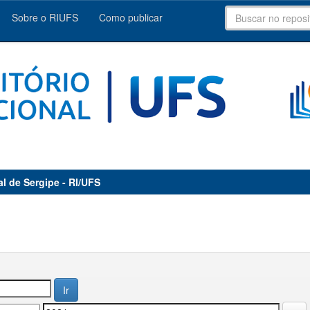
Sobre o RIUFS
Como publicar
al de Sergipe - RI/UFS