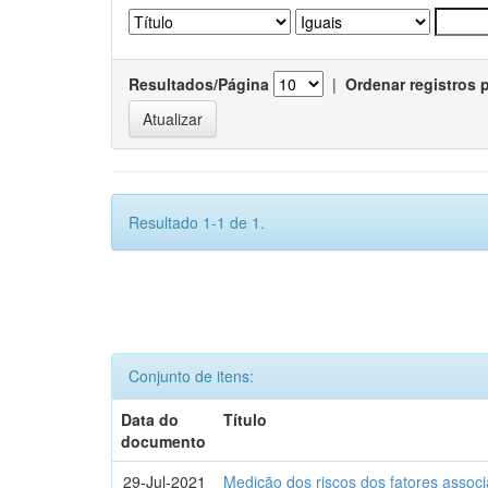
Resultados/Página
|
Ordenar registros 
Resultado 1-1 de 1.
Conjunto de itens:
Data do
Título
documento
29-Jul-2021
Medição dos riscos dos fatores assoc