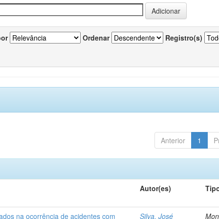
por
Ordenar
Registro(s)
Anterior
1
P
Autor(es)
Tip
iados na ocorrência de acidentes com
Silva, José
Mon