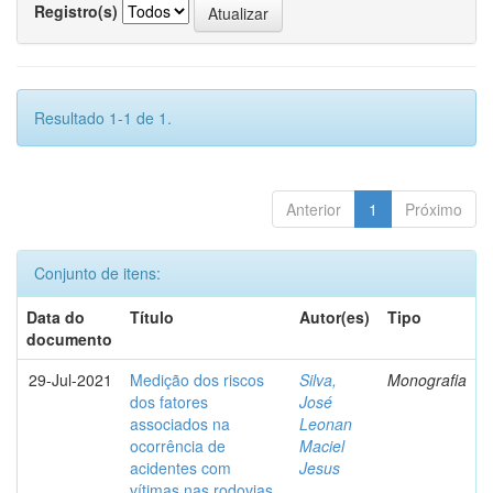
Registro(s)
Resultado 1-1 de 1.
Anterior
1
Próximo
Conjunto de itens:
Data do
Título
Autor(es)
Tipo
documento
29-Jul-2021
Medição dos riscos
Silva,
Monografia
dos fatores
José
associados na
Leonan
ocorrência de
Maciel
acidentes com
Jesus
vítimas nas rodovias