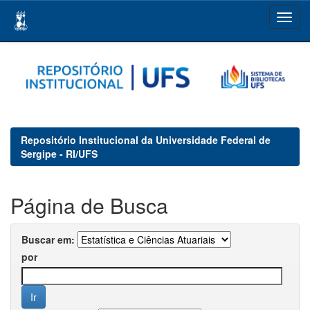
Skip
navigation
Repositório Institucional da Universidade Federal de
Sergipe - RI/UFS
Página de Busca
Buscar em:
por