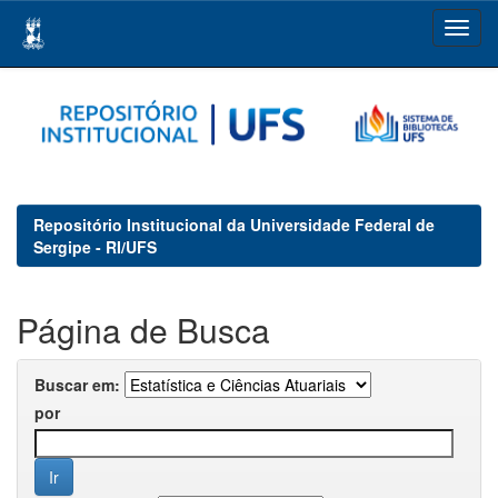
Skip
navigation
Repositório Institucional da Universidade Federal de
Sergipe - RI/UFS
Página de Busca
Buscar em:
por