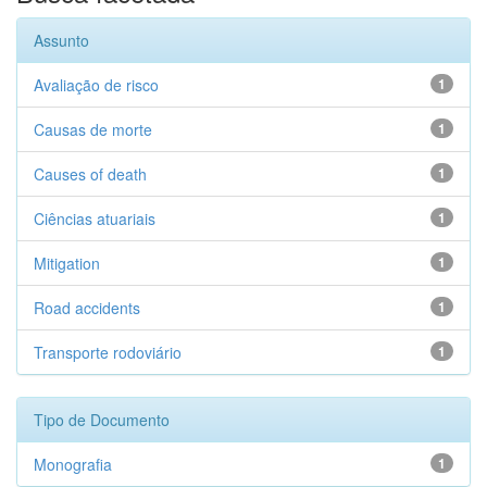
Assunto
Avaliação de risco
1
Causas de morte
1
Causes of death
1
Ciências atuariais
1
Mitigation
1
Road accidents
1
Transporte rodoviário
1
Tipo de Documento
Monografia
1