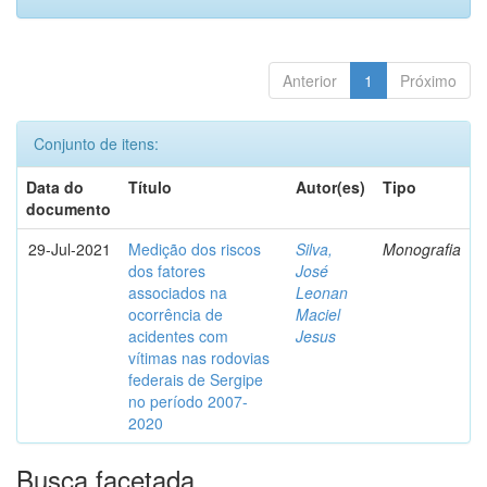
Anterior
1
Próximo
Conjunto de itens:
Data do
Título
Autor(es)
Tipo
documento
29-Jul-2021
Medição dos riscos
Silva,
Monografia
dos fatores
José
associados na
Leonan
ocorrência de
Maciel
acidentes com
Jesus
vítimas nas rodovias
federais de Sergipe
no período 2007-
2020
Busca facetada