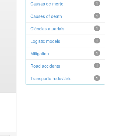
Causas de morte
1
Causes of death
1
Ciências atuariais
1
Logistic models
1
Mitigation
1
Road accidents
1
Transporte rodoviário
1