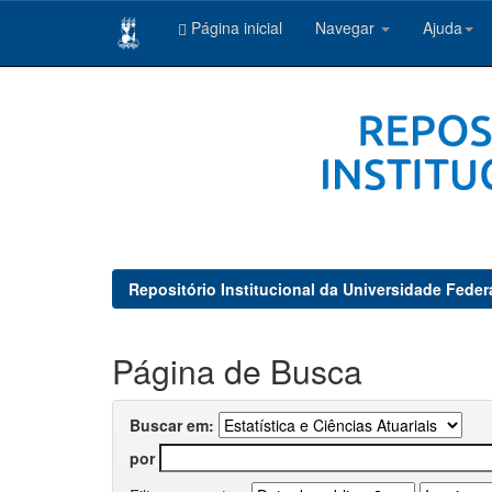
Página inicial
Navegar
Ajuda
Skip
navigation
Repositório Institucional da Universidade Feder
Página de Busca
Buscar em:
por