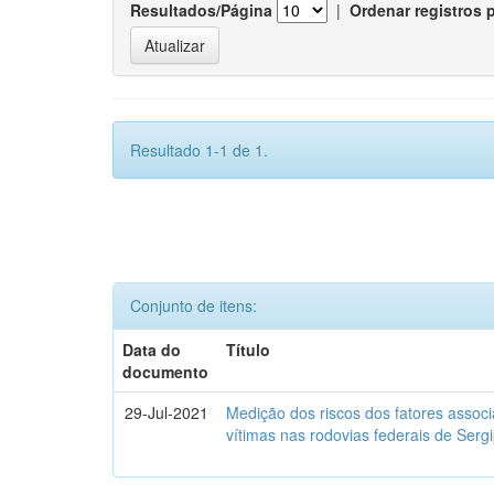
Resultados/Página
|
Ordenar registros 
Resultado 1-1 de 1.
Conjunto de itens:
Data do
Título
documento
29-Jul-2021
Medição dos riscos dos fatores assoc
vítimas nas rodovias federais de Ser