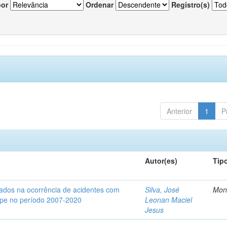
por
Ordenar
Registro(s)
Anterior
1
P
Autor(es)
Tip
iados na ocorrência de acidentes com
Silva, José
Mon
gipe no período 2007-2020
Leonan Maciel
Jesus