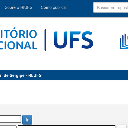
Sobre o RIUFS
Como publicar
al de Sergipe - RI/UFS