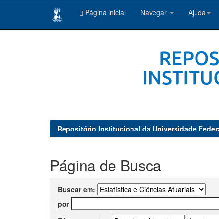
Página inicial
Navegar
Ajuda
Skip
navigation
Repositório Institucional da Universidade Feder
Página de Busca
Buscar em:
por