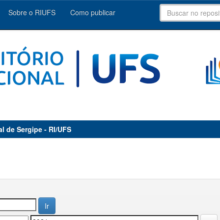
Sobre o RIUFS
Como publicar
al de Sergipe - RI/UFS