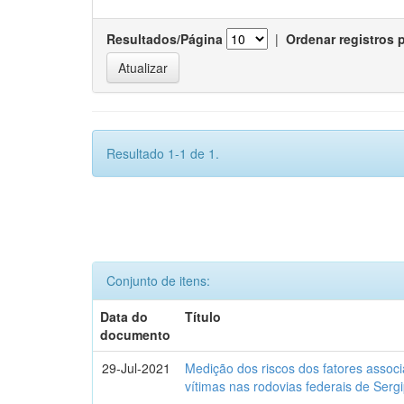
Resultados/Página
|
Ordenar registros 
Resultado 1-1 de 1.
Conjunto de itens:
Data do
Título
documento
29-Jul-2021
Medição dos riscos dos fatores assoc
vítimas nas rodovias federais de Ser