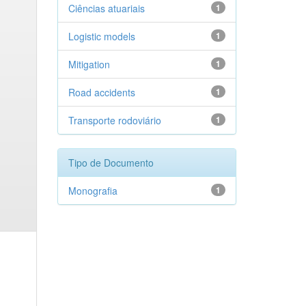
Ciências atuariais
1
Logistic models
1
Mitigation
1
Road accidents
1
Transporte rodoviário
1
Tipo de Documento
Monografia
1