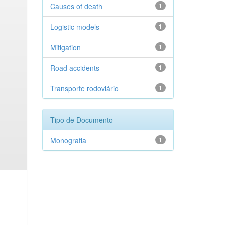
Causes of death
1
Logistic models
1
Mitigation
1
Road accidents
1
Transporte rodoviário
1
Tipo de Documento
Monografia
1