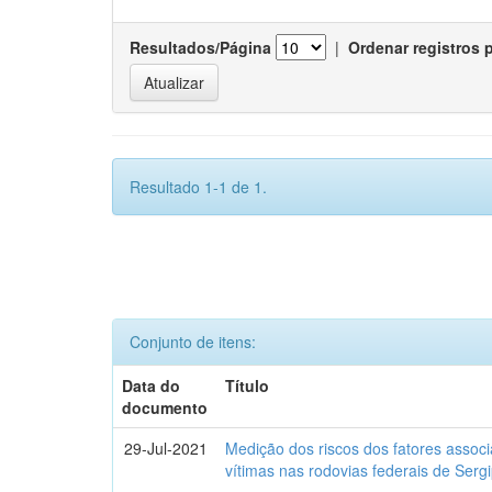
Resultados/Página
|
Ordenar registros 
Resultado 1-1 de 1.
Conjunto de itens:
Data do
Título
documento
29-Jul-2021
Medição dos riscos dos fatores assoc
vítimas nas rodovias federais de Ser