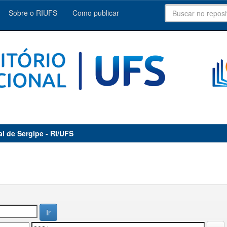
Sobre o RIUFS
Como publicar
al de Sergipe - RI/UFS