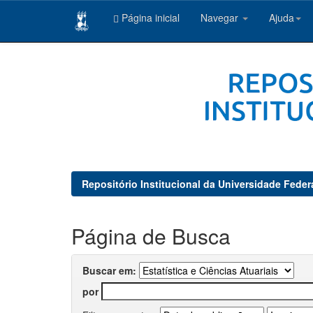
Página inicial
Navegar
Ajuda
Skip
navigation
Repositório Institucional da Universidade Feder
Página de Busca
Buscar em:
por