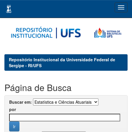
Skip
navigation
Repositório Institucional da Universidade Federal de
Sergipe - RI/UFS
Página de Busca
Buscar em:
por