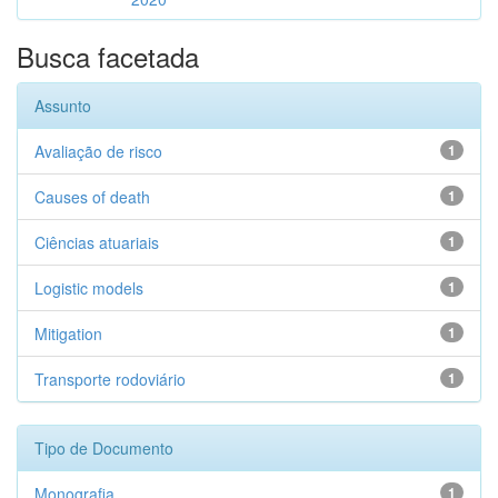
Busca facetada
Assunto
Avaliação de risco
1
Causes of death
1
Ciências atuariais
1
Logistic models
1
Mitigation
1
Transporte rodoviário
1
Tipo de Documento
Monografia
1