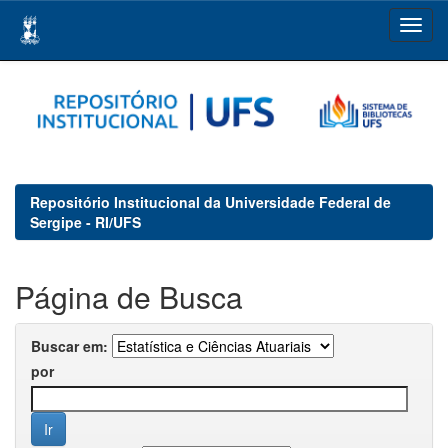
Skip
navigation
Repositório Institucional da Universidade Federal de
Sergipe - RI/UFS
Página de Busca
Buscar em:
por