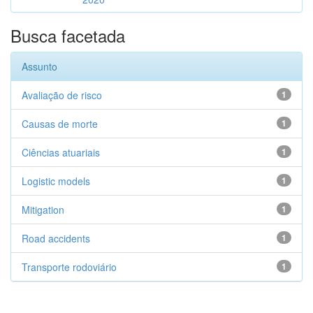
Busca facetada
Assunto
Avaliação de risco
1
Causas de morte
1
Ciências atuariais
1
Logistic models
1
Mitigation
1
Road accidents
1
Transporte rodoviário
1