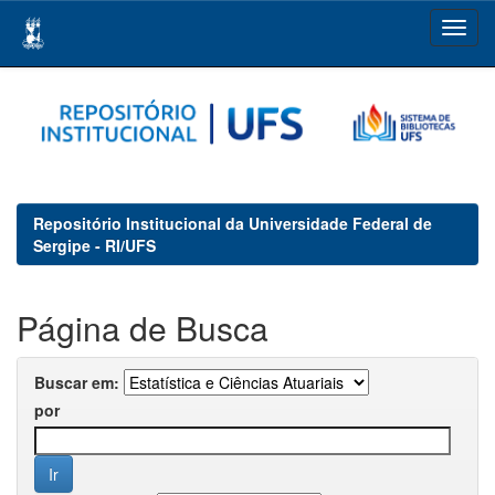
Skip
navigation
Repositório Institucional da Universidade Federal de
Sergipe - RI/UFS
Página de Busca
Buscar em:
por