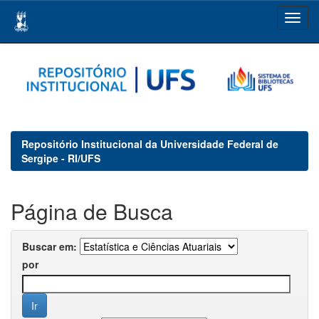
Skip
navigation
Repositório Institucional da Universidade Federal de
Sergipe - RI/UFS
Página de Busca
Buscar em:
por