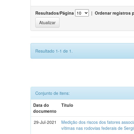
Resultados/Página
|
Ordenar registros 
Resultado 1-1 de 1.
Conjunto de itens:
Data do
Título
documento
29-Jul-2021
Medição dos riscos dos fatores assoc
vítimas nas rodovias federais de Ser