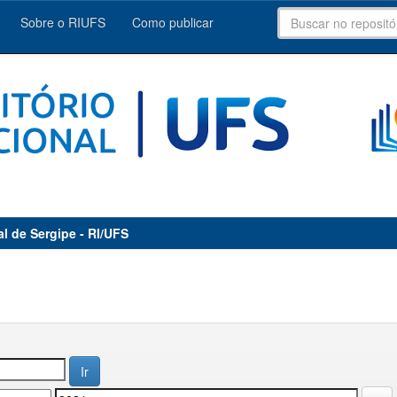
Sobre o RIUFS
Como publicar
al de Sergipe - RI/UFS