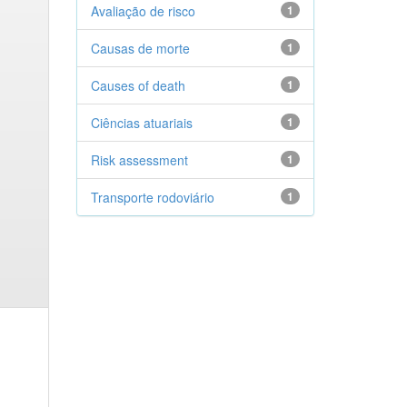
Avaliação de risco
1
Causas de morte
1
Causes of death
1
Ciências atuariais
1
Risk assessment
1
Transporte rodoviário
1