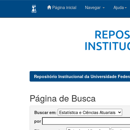
Página inicial
Navegar
Ajuda
Skip
navigation
Repositório Institucional da Universidade Feder
Página de Busca
Buscar em:
por