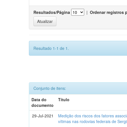
Resultados/Página
|
Ordenar registros 
Resultado 1-1 de 1.
Conjunto de itens:
Data do
Título
documento
29-Jul-2021
Medição dos riscos dos fatores assoc
vítimas nas rodovias federais de Ser