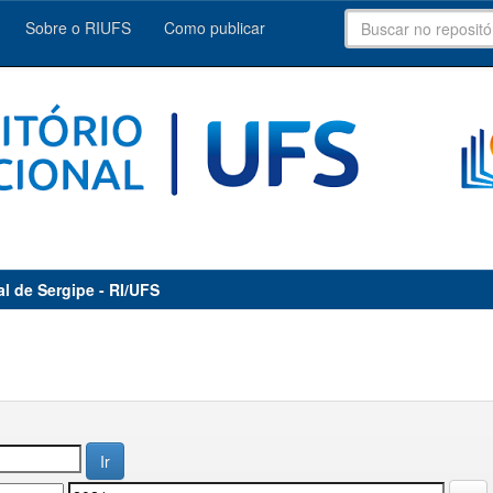
Sobre o RIUFS
Como publicar
al de Sergipe - RI/UFS