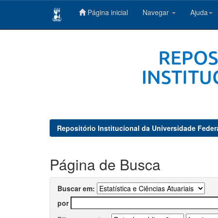
Página inicial
Navegar
Ajuda
Skip
navigation
Repositório Institucional da Universidade Feder
Página de Busca
Buscar em:
por