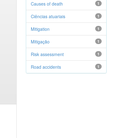
Causes of death
1
Ciências atuariais
1
Mitigation
1
Mitigação
1
Risk assessment
1
Road accidents
1