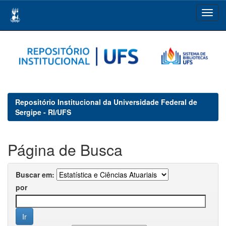
Skip
navigation
Repositório Institucional da Universidade Federal de
Sergipe - RI/UFS
Página de Busca
Buscar em:
por