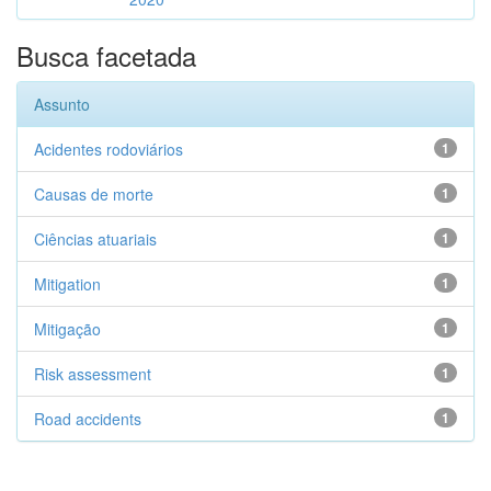
Busca facetada
Assunto
Acidentes rodoviários
1
Causas de morte
1
Ciências atuariais
1
Mitigation
1
Mitigação
1
Risk assessment
1
Road accidents
1