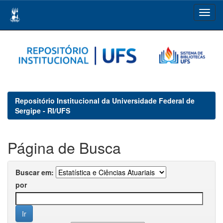
Skip
navigation
Repositório Institucional da Universidade Federal de
Sergipe - RI/UFS
Página de Busca
Buscar em:
por