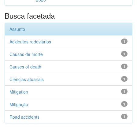
Busca facetada
Assunto
Acidentes rodoviários
1
Causas de morte
1
Causes of death
1
Ciências atuariais
1
Mitigation
1
Mitigação
1
Road accidents
1