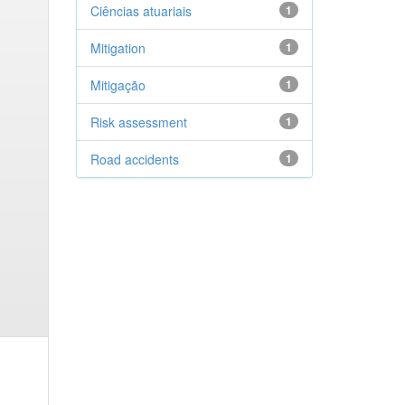
Ciências atuariais
1
Mitigation
1
Mitigação
1
Risk assessment
1
Road accidents
1