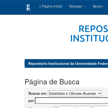
Página inicial
Navegar
Ajuda
Skip
navigation
Repositório Institucional da Universidade Feder
Página de Busca
Buscar em:
por