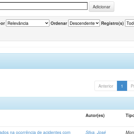
por
Ordenar
Registro(s)
Anterior
1
P
Autor(es)
Tip
iados na ocorrência de acidentes com
Silva, José
Mon