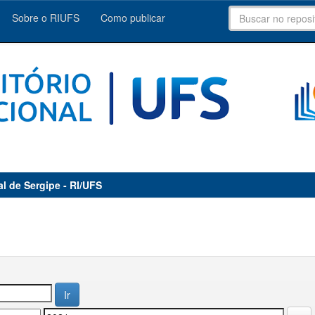
Sobre o RIUFS
Como publicar
al de Sergipe - RI/UFS