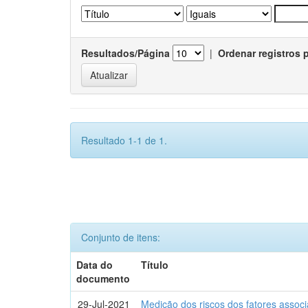
Resultados/Página
|
Ordenar registros 
Resultado 1-1 de 1.
Conjunto de itens:
Data do
Título
documento
29-Jul-2021
Medição dos riscos dos fatores assoc